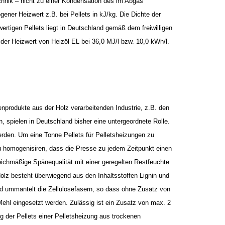
chnik – nicht zu einer Kondensation des im Abgas
er Heizwert z.B. bei Pellets in kJ/kg. Die Dichte der
ertigen Pellets liegt in Deutschland gemäß dem freiwilligen
der Heizwert von Heizöl EL bei 36,0 MJ/l bzw. 10,0 kWh/l.
nprodukte aus der Holz verarbeitenden Industrie, z.B. den
spielen in Deutschland bisher eine untergeordnete Rolle.
erden. Um eine Tonne Pellets für Pelletsheizungen zu
zu homogenisiren, dass die Presse zu jedem Zeitpunkt einen
eichmäßige Spänequalität mit einer geregelten Restfeuchte
olz besteht überwiegend aus den Inhaltsstoffen Lignin und
d ummantelt die Zellulosefasern, so dass ohne Zusatz von
 Mehl eingesetzt werden. Zulässig ist ein Zusatz von max. 2
g der Pellets einer Pelletsheizung aus trockenen