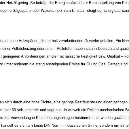
der Heizöl gering. So beträgt der Energieaufwand zur Bereitsstellung von Pell
uchte Sägespäne oder Waldrestholz zum Einsatz, steigt der Energieaufwan
belassenen Holzspänen, die im holzverarbeitenden Gewerbe anfallen. Ein Normp
einer Pelletsheizung oder einem Pelletofen haben sich in Deutschland quas
it geringeren Anforderungen an die mechanische Festigkeit bzw. Qualität – k
d unter anderem die stetig ansteigenden Preise für Öl und Gas. Derzeit sind
hnen sich durch eine hohe Dichte, eine geringe Restfeuchte und einen geringen
m über 60 sek. ermittelt und sagt aus, in wieweit die Pellets mechanischen B
die zur Verwendung in Kleinfeuerungsanlagen bestimmt sind, werden gewährleis
us handelt es sich um keine DIN Norm im klassischen Sinne, sondern um ein 