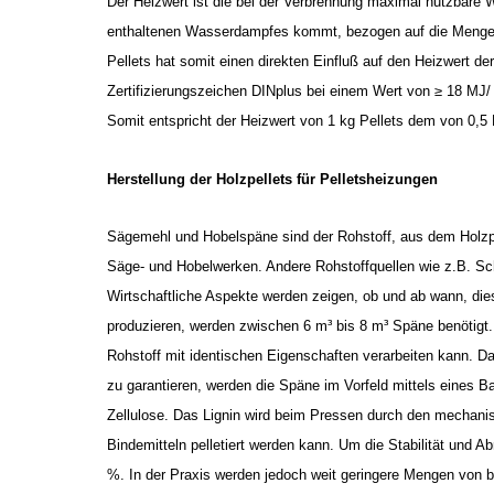
Der Heizwert ist die bei der Verbrennung maximal nutzbare
enthaltenen Wasserdampfes kommt, bezogen auf die Menge de
Pellets hat somit einen direkten Einfluß auf den Heizwert de
Zertifizierungszeichen DINplus bei einem Wert von ≥ 18 MJ/
Somit entspricht der Heizwert von 1 kg Pellets dem von 0,5 L
Herstellung der Holzpellets für Pelletsheizungen
Sägemehl und Hobelspäne sind der Rohstoff, aus dem Holzpell
Säge- und Hobelwerken. Andere Rohstoffquellen wie z.B. Sch
Wirtschaftliche Aspekte werden zeigen, ob und ab wann, die
produzieren, werden zwischen 6 m³ bis 8 m³ Späne benötigt. 
Rohstoff mit identischen Eigenschaften verarbeiten kann. Da
zu garantieren, werden die Späne im Vorfeld mittels eines 
Zellulose. Das Lignin wird beim Pressen durch den mechani
Bindemitteln pelletiert werden kann. Um die Stabilität und A
%. In der Praxis werden jedoch weit geringere Mengen von bi