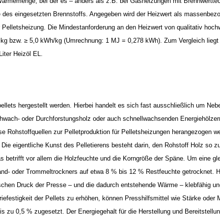
 Wärmemenge, bei der es – anders als z.B. bei Gasheizungen mit Brennwertte
s eingesetzten Brennstoffs. Angegeben wird der Heizwert als massenbezogen
r Pelletsheizung. Die Mindestanforderung an den Heizwert von qualitativ hochw
 kg bzw. ≥ 5,0 kWh/kg (Umrechnung: 1 MJ = 0,278 kWh). Zum Vergleich liegt 
iter Heizöl EL.
ets hergestellt werden. Hierbei handelt es sich fast ausschließlich um Nebe
wach- oder Durchforstungsholz oder auch schnellwachsenden Energiehölzern, 
se Rohstoffquellen zur Pelletproduktion für Pelletsheizungen herangezogen w
Die eigentliche Kunst des Pelletierens besteht darin, den Rohstoff Holz so 
s betrifft vor allem die Holzfeuchte und die Korngröße der Späne. Um eine gl
Band- oder Trommeltrockners auf etwa 8 % bis 12 % Restfeuchte getrocknet. H
schen Druck der Presse – und die dadurch entstehende Wärme – klebfähig un
briefestigkeit der Pellets zu erhöhen, können Presshilfsmittel wie Stärke oder
s zu 0,5 % zugesetzt. Der Energiegehalt für die Herstellung und Bereitstellun