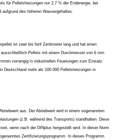
ets für Pelletsheizungen nur 2,7 % der Endenergie, bei
d aufgrund des höheren Wassergehaltes.
ellet ist zwei bis fünf Zentimeter lang und hat einen
i ausschließlich Pellets mit einem Durchmesser von 6 mm
ommen vorrangig in industriellen Feuerungen zum Einsatz.
 in Deutschland mehr als 100.000 Pelletsheizungen in
 Abriebwert aus. Der Abriebwert wird in einem sogenannten
elastungen (z.B. während des Transports) standhalten. Diese
tet, wenn nach der DINplus hergestellt wird. In dieser Norm
sogenanntes Zertifizierungsprogramm. In dieses Programm