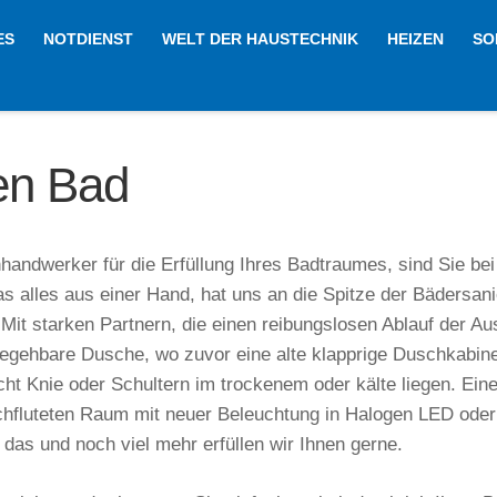
ES
NOTDIENST
WELT DER HAUSTECHNIK
HEIZEN
SO
en Bad
andwerker für die Erfüllung Ihres Badtraumes, sind Sie bei
 alles aus einer Hand, hat uns an die Spitze der Bädersani
it starken Partnern, die einen reibungslosen Ablauf der Aus-
ue begehbare Dusche, wo zuvor eine alte klapprige Duschkabi
icht Knie oder Schultern im trockenem oder kälte liegen. Ei
durchfluteten Raum mit neuer Beleuchtung in Halogen LED oder
das und noch viel mehr erfüllen wir Ihnen gerne.