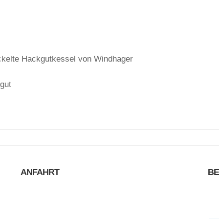
ickelte Hackgutkessel von Windhager
kgut
ANFAHRT
B